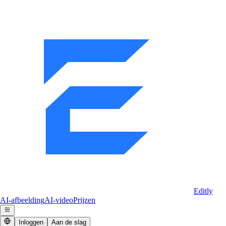
Editly
AI-afbeelding
AI-video
Prijzen
Inloggen
Aan de slag