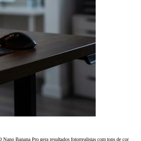
 Nano Banana Pro gera resultados fotorrealistas com tons de cor