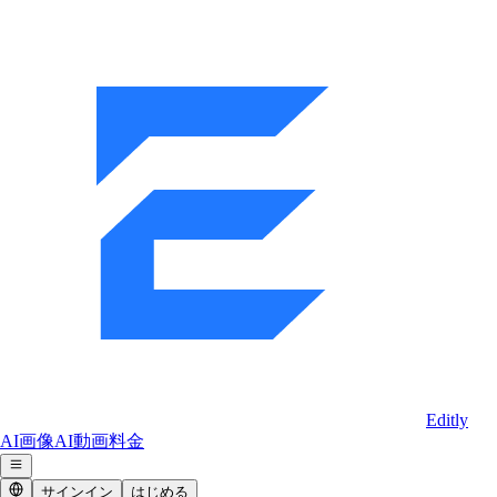
Editly
AI画像
AI動画
料金
サインイン
はじめる