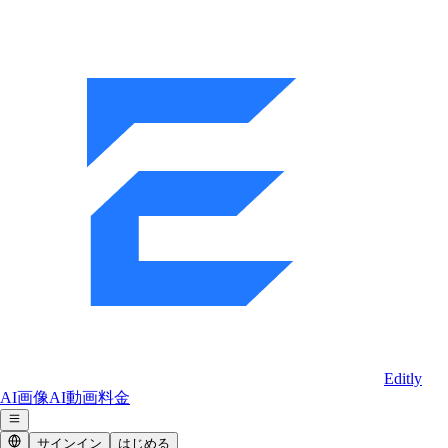
Editly
AI画像
AI動画
料金
サインイン
はじめる