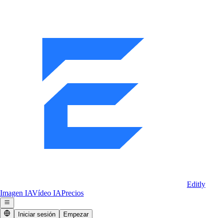
Editly
Imagen IA
Vídeo IA
Precios
Iniciar sesión
Empezar