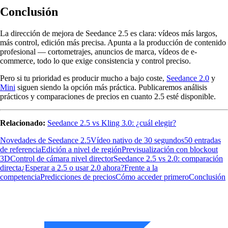
Conclusión
La dirección de mejora de Seedance 2.5 es clara: vídeos más largos,
más control, edición más precisa. Apunta a la producción de contenido
profesional — cortometrajes, anuncios de marca, vídeos de e-
commerce, todo lo que exige consistencia y control preciso.
Pero si tu prioridad es producir mucho a bajo coste,
Seedance 2.0
y
Mini
siguen siendo la opción más práctica. Publicaremos análisis
prácticos y comparaciones de precios en cuanto 2.5 esté disponible.
Relacionado:
Seedance 2.5 vs Kling 3.0: ¿cuál elegir?
Novedades de Seedance 2.5
Vídeo nativo de 30 segundos
50 entradas
de referencia
Edición a nivel de región
Previsualización con blockout
3D
Control de cámara nivel director
Seedance 2.5 vs 2.0: comparación
directa
¿Esperar a 2.5 o usar 2.0 ahora?
Frente a la
competencia
Predicciones de precios
Cómo acceder primero
Conclusión