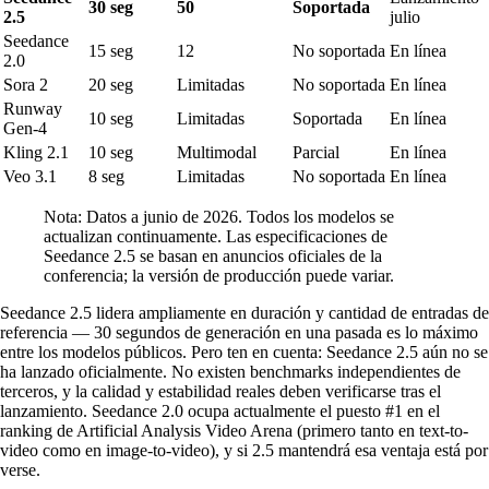
30 seg
50
Soportada
2.5
julio
Seedance
15 seg
12
No soportada
En línea
2.0
Sora 2
20 seg
Limitadas
No soportada
En línea
Runway
10 seg
Limitadas
Soportada
En línea
Gen-4
Kling 2.1
10 seg
Multimodal
Parcial
En línea
Veo 3.1
8 seg
Limitadas
No soportada
En línea
Nota: Datos a junio de 2026. Todos los modelos se
actualizan continuamente. Las especificaciones de
Seedance 2.5 se basan en anuncios oficiales de la
conferencia; la versión de producción puede variar.
Seedance 2.5 lidera ampliamente en duración y cantidad de entradas de
referencia — 30 segundos de generación en una pasada es lo máximo
entre los modelos públicos. Pero ten en cuenta: Seedance 2.5 aún no se
ha lanzado oficialmente. No existen benchmarks independientes de
terceros, y la calidad y estabilidad reales deben verificarse tras el
lanzamiento. Seedance 2.0 ocupa actualmente el puesto #1 en el
ranking de Artificial Analysis Video Arena (primero tanto en text-to-
video como en image-to-video), y si 2.5 mantendrá esa ventaja está por
verse.