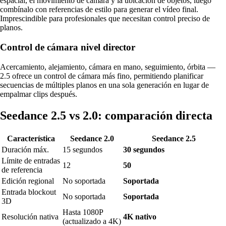
espacial, el movimiento de cámara y la ubicación de objetos, luego
combínalo con referencias de estilo para generar el vídeo final.
Imprescindible para profesionales que necesitan control preciso de
planos.
Control de cámara nivel director
Acercamiento, alejamiento, cámara en mano, seguimiento, órbita —
2.5 ofrece un control de cámara más fino, permitiendo planificar
secuencias de múltiples planos en una sola generación en lugar de
empalmar clips después.
Seedance 2.5 vs 2.0: comparación directa
Característica
Seedance 2.0
Seedance 2.5
Duración máx.
15 segundos
30 segundos
Límite de entradas
12
50
de referencia
Edición regional
No soportada
Soportada
Entrada blockout
No soportada
Soportada
3D
Hasta 1080P
Resolución nativa
4K nativo
(actualizado a 4K)