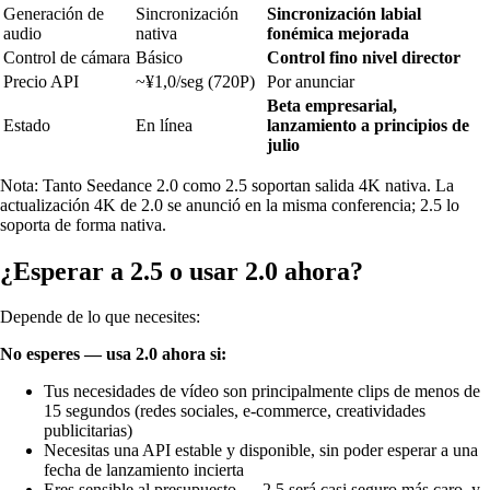
Generación de
Sincronización
Sincronización labial
audio
nativa
fonémica mejorada
Control de cámara
Básico
Control fino nivel director
Precio API
~¥1,0/seg (720P)
Por anunciar
Beta empresarial,
Estado
En línea
lanzamiento a principios de
julio
Nota: Tanto Seedance 2.0 como 2.5 soportan salida 4K nativa. La
actualización 4K de 2.0 se anunció en la misma conferencia; 2.5 lo
soporta de forma nativa.
¿Esperar a 2.5 o usar 2.0 ahora?
Depende de lo que necesites:
No esperes — usa 2.0 ahora si:
Tus necesidades de vídeo son principalmente clips de menos de
15 segundos (redes sociales, e-commerce, creatividades
publicitarias)
Necesitas una API estable y disponible, sin poder esperar a una
fecha de lanzamiento incierta
Eres sensible al presupuesto — 2.5 será casi seguro más caro, y