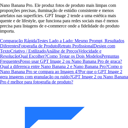
Nano Banana Pro. Ele produz fotos de produto mais limpas com
proporções precisas, iluminação de estúdio consistente e menos
artefatos nas superfícies. GPT Image 2 tende a uma estética mais
quente e de lifestyle, que funciona para redes sociais mas é menos
precisa para listagens de e-commerce onde a fidelidade do produto
importa.
Comparação Rápida
Testes Lado a Lado: Mesmo Prompt, Resultados
Diferentes
Fotografia de Produto
Retrato Profissional
Design com
Texto
Criativo / Estilizado
Análise de Preços
Velocidade e
Resolução
Qual Escolher?
Como Testar os Dois Modelos
Perguntas
Frequentes
Posso usar GPT Image 2 ou Nano Banana Pro de graça?
Qual a diferença entre Nano Banana 2 e Nano Banana Pro?
Como o
Nano Banana Pro se compara ao Imagen 4?
Por que o GPT Image 2
gera imagens com granulação ou ruído?
GPT Image 2 ou Nano Banana
Pro é melhor para fotografia de produto?