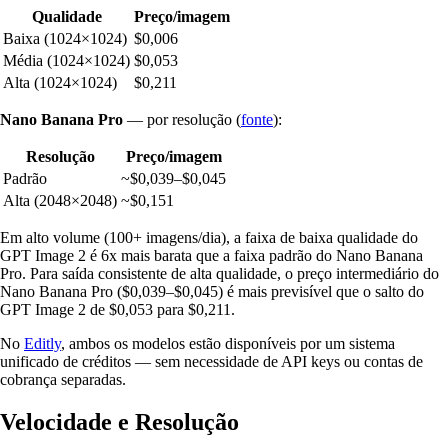
Qualidade
Preço/imagem
Baixa (1024×1024)
$0,006
Média (1024×1024)
$0,053
Alta (1024×1024)
$0,211
Nano Banana Pro
— por resolução (
fonte
):
Resolução
Preço/imagem
Padrão
~$0,039–$0,045
Alta (2048×2048)
~$0,151
Em alto volume (100+ imagens/dia), a faixa de baixa qualidade do
GPT Image 2 é 6x mais barata que a faixa padrão do Nano Banana
Pro. Para saída consistente de alta qualidade, o preço intermediário do
Nano Banana Pro ($0,039–$0,045) é mais previsível que o salto do
GPT Image 2 de $0,053 para $0,211.
No
Editly
, ambos os modelos estão disponíveis por um sistema
unificado de créditos — sem necessidade de API keys ou contas de
cobrança separadas.
Velocidade e Resolução