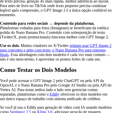
de texto precisa, geração 4x mais rápida, melhor aderência ao layout.
Para artes de lives no TikTok onde texto pequeno precisa continuar
legível após compressão, o GPT Image 2 é a única opção confiável no
momento.
Conteúdo para redes sociais → depende da plataforma.
Plataformas voltadas para fotos (Instagram) se beneficiam da estética
polida do Nano Banana Pro. Conteúdo com sobreposição de texto
(Twitter/X, posts promocionais) funciona melhor com GPT Image 2.
Use os dois.
Muitos criadores no X/Twitter
relatam usar GPT Image 2
para conceitos e artes com texto, e Nano Banana Pro para entregas
finais
. Essa abordagem com dois modelos é cada vez mais comum —
não é um meio-termo, é aproveitar os pontos fortes de cada um.
Como Testar os Dois Modelos
Você pode acessar o GPT Image 2 pelo ChatGPT ou pela API da
OpenAI, e o Nano Banana Pro pelo Google AI Studio ou pela API do
Vertex AI. Para testar ambos lado a lado sem gerenciar contas
separadas, plataformas como o
Editly
oferecem os dois modelos em
um único espaço de trabalho com sistema unificado de créditos.
Se você já usa o Editly para geração de vídeo com IA usando modelos
como
Seedance 2.5
ou
Kling 3.0
, adicionar geração de imagem