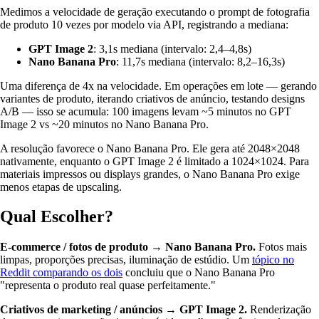
Medimos a velocidade de geração executando o prompt de fotografia
de produto 10 vezes por modelo via API, registrando a mediana:
GPT Image 2
: 3,1s mediana (intervalo: 2,4–4,8s)
Nano Banana Pro
: 11,7s mediana (intervalo: 8,2–16,3s)
Uma diferença de 4x na velocidade. Em operações em lote — gerando
variantes de produto, iterando criativos de anúncio, testando designs
A/B — isso se acumula: 100 imagens levam ~5 minutos no GPT
Image 2 vs ~20 minutos no Nano Banana Pro.
A resolução favorece o Nano Banana Pro. Ele gera até 2048×2048
nativamente, enquanto o GPT Image 2 é limitado a 1024×1024. Para
materiais impressos ou displays grandes, o Nano Banana Pro exige
menos etapas de upscaling.
Qual Escolher?
E-commerce / fotos de produto → Nano Banana Pro.
Fotos mais
limpas, proporções precisas, iluminação de estúdio. Um
tópico no
Reddit comparando os dois
concluiu que o Nano Banana Pro
"representa o produto real quase perfeitamente."
Criativos de marketing / anúncios → GPT Image 2.
Renderização