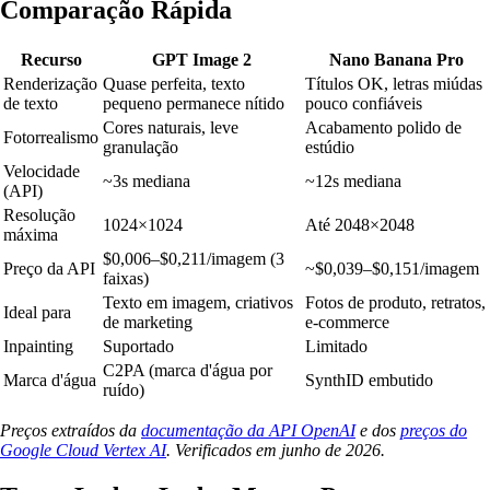
Comparação Rápida
Recurso
GPT Image 2
Nano Banana Pro
Renderização
Quase perfeita, texto
Títulos OK, letras miúdas
de texto
pequeno permanece nítido
pouco confiáveis
Cores naturais, leve
Acabamento polido de
Fotorrealismo
granulação
estúdio
Velocidade
~3s mediana
~12s mediana
(API)
Resolução
1024×1024
Até 2048×2048
máxima
$0,006–$0,211/imagem (3
Preço da API
~$0,039–$0,151/imagem
faixas)
Texto em imagem, criativos
Fotos de produto, retratos,
Ideal para
de marketing
e-commerce
Inpainting
Suportado
Limitado
C2PA (marca d'água por
Marca d'água
SynthID embutido
ruído)
Preços extraídos da
documentação da API OpenAI
e dos
preços do
Google Cloud Vertex AI
. Verificados em junho de 2026.