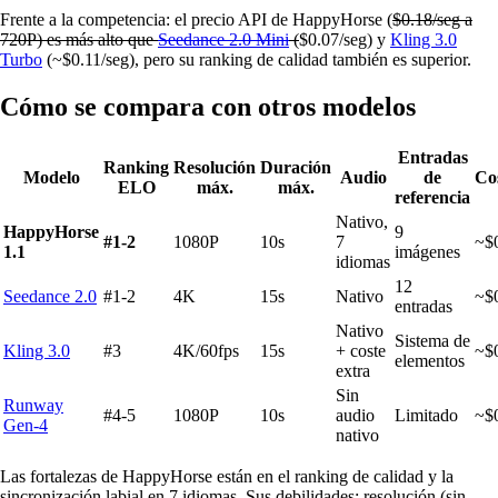
Frente a la competencia: el precio API de HappyHorse (
$0.18/seg a
720P) es más alto que
Seedance 2.0 Mini
(
$0.07/seg) y
Kling 3.0
Turbo
(~$0.11/seg), pero su ranking de calidad también es superior.
Cómo se compara con otros modelos
Entradas
Ranking
Resolución
Duración
Modelo
Audio
de
Cos
ELO
máx.
máx.
referencia
Nativo,
HappyHorse
9
#1-2
1080P
10s
7
~$
1.1
imágenes
idiomas
12
Seedance 2.0
#1-2
4K
15s
Nativo
~$
entradas
Nativo
Sistema de
Kling 3.0
#3
4K/60fps
15s
+ coste
~$
elementos
extra
Sin
Runway
#4-5
1080P
10s
audio
Limitado
~$
Gen-4
nativo
Las fortalezas de HappyHorse están en el ranking de calidad y la
sincronización labial en 7 idiomas. Sus debilidades: resolución (sin