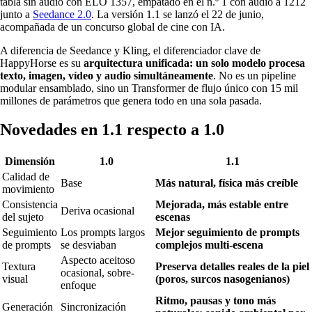
tabla sin audio con ELO 1357, empatado en el n.º 1 con audio a 1212
junto a
Seedance 2.0
. La versión 1.1 se lanzó el 22 de junio,
acompañada de un concurso global de cine con IA.
A diferencia de Seedance y Kling, el diferenciador clave de
HappyHorse es su
arquitectura unificada: un solo modelo procesa
texto, imagen, vídeo y audio simultáneamente
. No es un pipeline
modular ensamblado, sino un Transformer de flujo único con 15 mil
millones de parámetros que genera todo en una sola pasada.
Novedades en 1.1 respecto a 1.0
Dimensión
1.0
1.1
Calidad de
Base
Más natural, física más creíble
movimiento
Consistencia
Mejorada, más estable entre
Deriva ocasional
del sujeto
escenas
Seguimiento
Los prompts largos
Mejor seguimiento de prompts
de prompts
se desviaban
complejos multi-escena
Aspecto aceitoso
Textura
Preserva detalles reales de la piel
ocasional, sobre-
visual
(poros, surcos nasogenianos)
enfoque
Ritmo, pausas y tono más
Generación
Sincronización