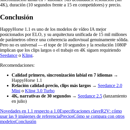
4K), duración (10 segundos frente a 15 en competidores) y precio.
Conclusión
HappyHorse 1.1 es uno de los modelos de vídeo IA mejor
posicionados por ELO, y su arquitectura unificada de 15 mil millones
de parámetros ofrece una coherencia audiovisual genuinamente sólida.
Pero no es universal — el tope de 10 segundos y la resolución 1080P
implican que los clips largos o el trabajo en 4K siguen requiriendo
Seedance
o
Kling
.
Recomendaciones:
Calidad primero, sincronización labial en 7 idiomas
→
HappyHorse 1.1
Relación calidad-precio, clips más largos
→
Seedance 2.0
Mini
o
Kling 3.0 Turbo
4K, narrativas de 30 segundos
→
Seedance 2.5
(lanzamiento
en julio)
Novedades en 1.1 respecto a 1.0
Especificaciones clave
R2V: cómo
usar las 9 imágenes de referencia
Precios
Cómo se compara con otros
modelos
Conclusión