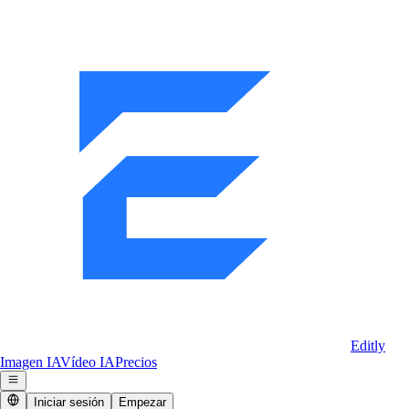
Editly
Imagen IA
Vídeo IA
Precios
Iniciar sesión
Empezar