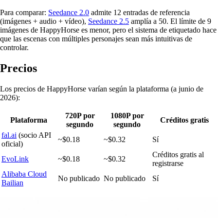
Para comparar:
Seedance 2.0
admite 12 entradas de referencia
(imágenes + audio + vídeo),
Seedance 2.5
amplía a 50. El límite de 9
imágenes de HappyHorse es menor, pero el sistema de etiquetado hace
que las escenas con múltiples personajes sean más intuitivas de
controlar.
Precios
Los precios de HappyHorse varían según la plataforma (a junio de
2026):
720P por
1080P por
Plataforma
Créditos gratis
segundo
segundo
fal.ai
(socio API
~$0.18
~$0.32
Sí
oficial)
Créditos gratis al
EvoLink
~$0.18
~$0.32
registrarse
Alibaba Cloud
No publicado
No publicado
Sí
Bailian