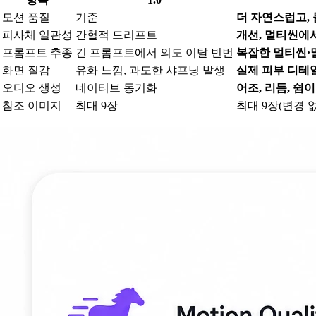
모션 품질
기준
더 자연스럽고,
피사체 일관성
간헐적 드리프트
개선, 멀티씬에
프롬프트 추종
긴 프롬프트에서 의도 이탈 빈번
복잡한 멀티씬·
화면 질감
유화 느낌, 과도한 샤프닝 발생
실제 피부 디테일
오디오 생성
네이티브 동기화
어조, 리듬, 쉼
참조 이미지
최대 9장
최대 9장(변경 