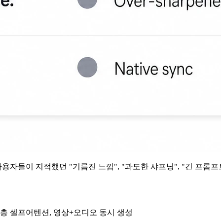
 사용자들이 지적했던 "기름진 느낌", "과도한 샤프닝", "긴 프롬
r, 40층 셀프어텐션, 영상+오디오 동시 생성